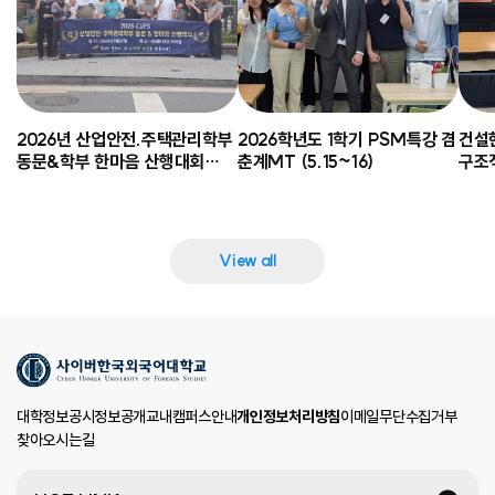
2026년 산업안전.주택관리학부
2026학년도 1학기 PSM특강 겸
건설
동문&학부 한마음 산행대회
춘계MT (5.15~16)
구조적
(6.27)
View all
대학정보공시
정보공개
교내캠퍼스안내
개인정보처리방침
이메일무단수집거부
찾아오시는길