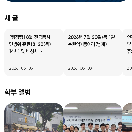
새 글
[행정팀] 8월 전국동시
2026년 7월 30일(목 19시
안
민방위 훈련(8. 20(목)
수원역) 동아리(벙개)
「
14시) 및 비상시
주
국민행동요령 안내
2026-08-05
2026-08-03
20
학부 앨범